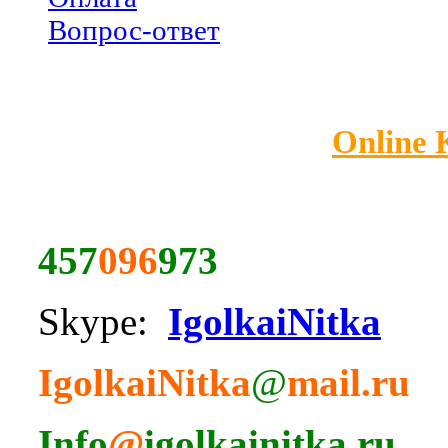
Вопрос-ответ
Online
457
096
973
Skype:
IgolkaiNitka
IgolkaiNitka
@
mail.ru
Info
@
igolkainitka.ru