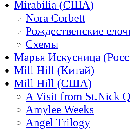
Mirabilia (США)
Nora Corbett
Рождественские елочк
Схемы
Марья Искусница (Росс
Mill Hill (Китай)
Mill Hill (США)
A Visit from St.Nick Q
Amylee Weeks
Angel Trilogy