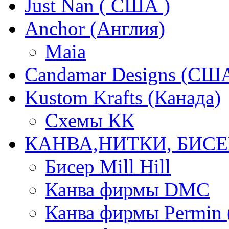
Just Nan ( США )
Anchor (Англия)
Maia
Candamar Designs (СШ
Kustom Krafts (Канада)
Схемы КК
КАНВА,НИТКИ, БИСЕ
Бисер Mill Hill
Канва фирмы DMC
Канва фирмы Permin 