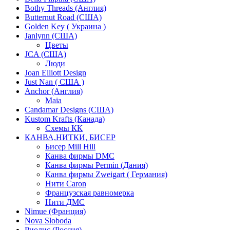
Bothy Threads (Англия)
Butternut Road (США)
Golden Key ( Украина )
Janlynn (США)
Цветы
JCA (США)
Люди
Joan Elliott Design
Just Nan ( США )
Anchor (Англия)
Maia
Candamar Designs (США)
Kustom Krafts (Канада)
Схемы КК
КАНВА,НИТКИ, БИСЕР
Бисер Mill Hill
Канва фирмы DMC
Канва фирмы Permin (Дания)
Канва фирмы Zweigart ( Германия)
Нити Caron
Французская равномерка
Нити ДМС
Nimue (Франция)
Nova Sloboda
Риолис (Россия)