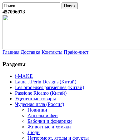
457096973
Главная
Доставка
Контакты
Прайс-лист
Разделы
i-MAKE
Laura J.Perin Designs (Китай)
Les brodeuses parisiennes (Китай)
Passione Ricamo (Китай)
Уцененные товары
Чудесная игла (Россия)
Новинки
Ангелы и феи
Бабочки и фонарики
Животные и хомяки
Люди
Натюрморт, ягоды и фрукты