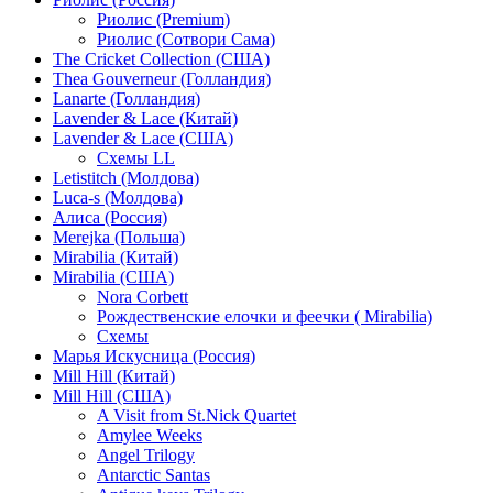
Риолис (Premium)
Риолис (Сотвори Сама)
The Cricket Collection (США)
Thea Gouverneur (Голландия)
Lanarte (Голландия)
Lavender & Lace (Китай)
Lavender & Lace (США)
Схемы LL
Letistitch (Молдова)
Luca-s (Молдова)
Алиса (Россия)
Merejka (Польша)
Mirabilia (Китай)
Mirabilia (США)
Nora Corbett
Рождественские елочки и феечки ( Mirabilia)
Схемы
Марья Искусница (Россия)
Mill Hill (Китай)
Mill Hill (США)
A Visit from St.Nick Quartet
Amylee Weeks
Angel Trilogy
Antarctic Santas