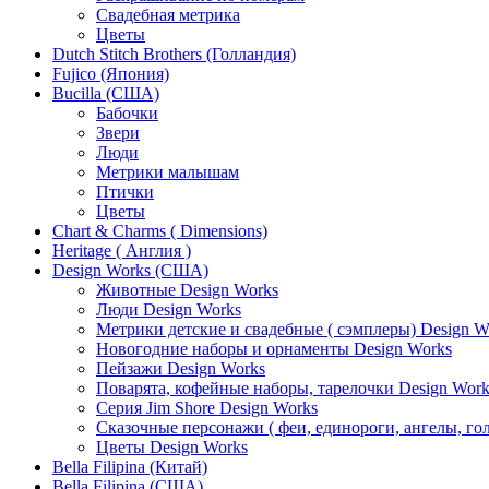
Свадебная метрика
Цветы
Dutch Stitch Brothers (Голландия)
Fujico (Япония)
Bucilla (США)
Бабочки
Звери
Люди
Метрики малышам
Птички
Цветы
Chart & Charms ( Dimensions)
Heritage ( Англия )
Design Works (США)
Животные Design Works
Люди Design Works
Метрики детские и свадебные ( сэмплеры) Design W
Новогодние наборы и орнаменты Design Works
Пейзажи Design Works
Поварята, кофейные наборы, тарелочки Design Work
Серия Jim Shore Design Works
Сказочные персонажи ( феи, единороги, ангелы, гол
Цветы Design Works
Bella Filipina (Китай)
Bella Filipina (США)