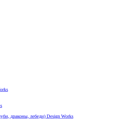
orks
s
уби, драконы, лебеди) Design Works