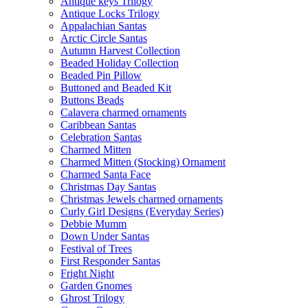
Antique keys Trilogy
Antique Locks Trilogy
Appalachian Santas
Arctic Circle Santas
Autumn Harvest Collection
Beaded Holiday Collection
Beaded Pin Pillow
Buttoned and Beaded Kit
Buttons Beads
Calavera charmed ornaments
Caribbean Santas
Celebration Santas
Charmed Mitten
Charmed Mitten (Stocking) Ornament
Charmed Santa Face
Christmas Day Santas
Christmas Jewels charmed ornaments
Curly Girl Designs (Everyday Series)
Debbie Mumm
Down Under Santas
Festival of Trees
First Responder Santas
Fright Night
Garden Gnomes
Ghrost Trilogy