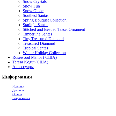
Snow Crystals
Snow Fun
Snow Globe
Southest Santas
Spring Bouquet Collection
Starlight Santas
Stitched and Beaded Tassel Ornament
Timberline Santas
Tiny Treasured Diamond
Treasured Diamond
Tropical Santas
Winter Holiday Collection
Rosewood Manor ( США)
Teresa Kogut (США)
Аксессуары
Информация
Новинки
Доставка
Оплата
Вопрос-ответ