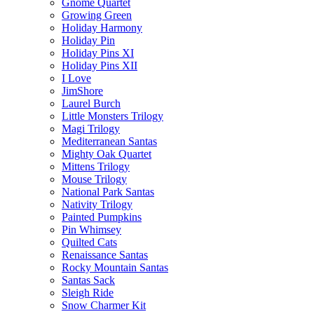
Gnome Quartet
Growing Green
Holiday Harmony
Holiday Pin
Holiday Pins XI
Holiday Pins XII
I Love
JimShore
Laurel Burch
Little Monsters Trilogy
Magi Trilogy
Mediterranean Santas
Mighty Oak Quartet
Mittens Trilogy
Mouse Trilogy
National Park Santas
Nativity Trilogy
Painted Pumpkins
Pin Whimsey
Quilted Cats
Renaissance Santas
Rocky Mountain Santas
Santas Sack
Sleigh Ride
Snow Charmer Kit