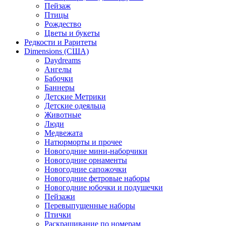
Пейзаж
Птицы
Рождество
Цветы и букеты
Редкости и Раритеты
Dimensions (США)
Daydreams
Ангелы
Бабочки
Баннеры
Детские Метрики
Детские одеяльца
Животные
Люди
Медвежата
Натюрморты и прочее
Новогодние мини-наборчики
Новогодние орнаменты
Новогодние сапожочки
Новогодние фетровые наборы
Новогодние юбочки и подушечки
Пейзажи
Перевыпущенные наборы
Птички
Раскрашивание по номерам